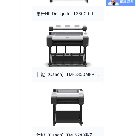
惠普HP DesignJet T2600dr PS MFP 双卷筒A0绘图仪+打印扫描复印
佳能（Canon）TM-5350MFP 36英寸绘图机 打印 扫描 复印 A0一体机
佳能（Canon）TM-5240系列绘图仪A1A2蓝图红章CAD大图打印机