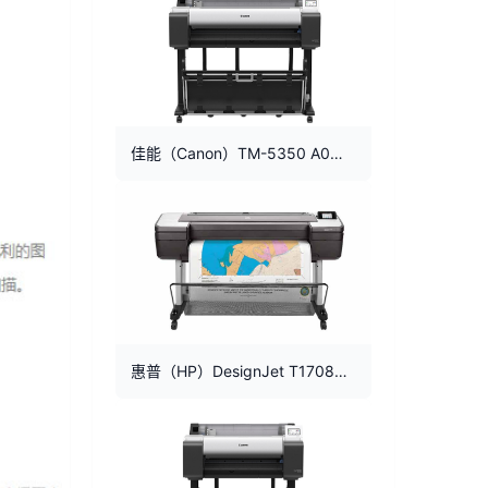
佳能（Canon）TM-5350 A0蓝图机机械图纸地图效果图
惠普（HP）DesignJet T1708PS 一键蓝图绘图仪 B0大幅面打印机