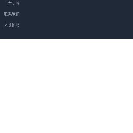
自主品牌
联系我们
人才招聘
新闻资讯
引领绿色打印，完善产品布局 佳
HP Designjet T2
精准发力CAD/GIS细分市场
爱普生携打印头系列新品 全面进
相约 P&E影像展爱普生大幅面
微信二维码